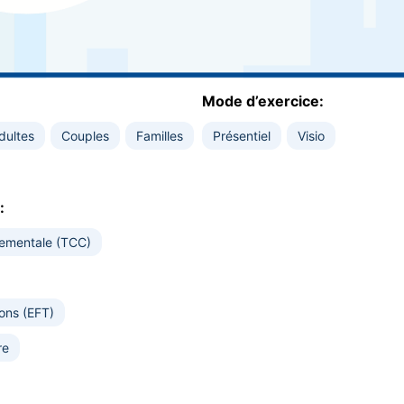
Mode d’exercice:
dultes
Couples
Familles
Présentiel
Visio
:
tementale (TCC)
ons (EFT)
re