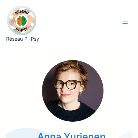
Aller
Mai
au
Men
contenu
Réseau Pi-Psy
Anna Yurienen