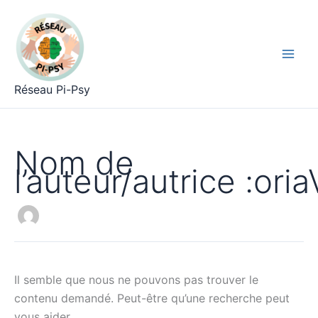
Aller
Rechercher :
Mai
au
Men
contenu
Réseau Pi-Psy
Nom de
l’auteur/autrice :oria
Il semble que nous ne pouvons pas trouver le
contenu demandé. Peut-être qu’une recherche peut
vous aider.